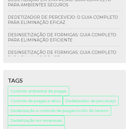
PARA AMBIENTES SEGUROS
DEDETIZADOR DE PERCEVEJO: O GUIA COMPLETO
PARA ELIMINAÇÃO EFICAZ
DESINSETIZAÇÃO DE FORMIGAS: GUIA COMPLETO
PARA ELIMINAÇÃO EFICIENTE
DESINSETIZAÇÃO DE FORMIGAS: GUIA COMPLETO
PARA ELIMINAR DE VEZ
EMPRESA DE CONTROLE DE PRAGAS: GUIA
COMPLETO PARA A ESCOLHA CERTA
TAGS
EMPRESA DE CONTROLE DE PRAGAS: O GUIA
Controle ambiental de pragas
COMPLETO PARA ESCOLHER A MELHOR
Controle de pragas e ratos
Dedetizador de percevejo
EMPRESA DE DEDETIZAÇÃO DE BARATAS: GUIA
COMPLETO PARA ESCOLHER
Dedetização e controle de pragas no Rio de Janeiro
Dedetização em empresas
EMPRESA DE DEDETIZAÇÃO DE CUPIM: GUIA
COMPLETO PARA PROTEÇÃO