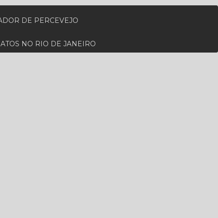
ZADOR DE PERCEVEJO
RATOS NO RIO DE JANEIRO
RA PARA CUPIM NO RIO DE JANEIRO
ADA EM RATOS
 PERTO DE MIM
MO A MIM
DEDETIZADORA DE RATO
AL
DESCUPINIZAÇÃO NO RIO DE JANEIRO
IENIZAÇÃO