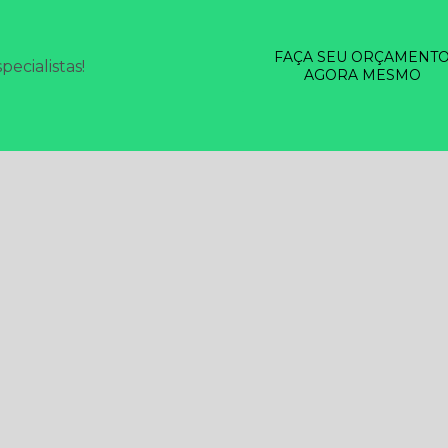
FAÇA SEU ORÇAMENT
ecialistas!
AGORA MESMO
SERVIÇOS
DESINSETIZAÇÃO EM GERAL
DESRATIZAÇÃO
LIMP
SINFECÇÃO
TESTE