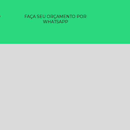
O
FAÇA SEU ORÇAMENTO POR
WHATSAPP
EZA DE RESERVATÓRIOS D ÁGUA