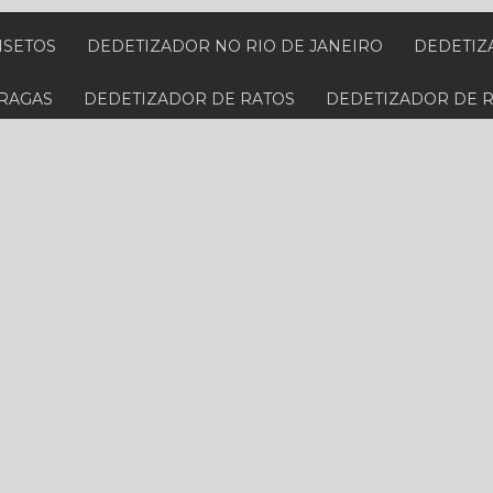
NSETOS
DEDETIZADOR NO RIO DE JANEIRO
DEDETI
PRAGAS
DEDETIZADOR DE RATOS
DEDETIZADOR DE 
 BARATAS
DEDETIZADORA PARA CUPIM
DEDETIZADO
PECIALIZADA EM BARATAS
DEDETIZADORA ESPECIALIZ
IS PRÓXIMA
DEDETIZADORA PERTO
DEDETIZADORA
RTO DE MIM NO RIO DE JANEIRO
DEDETIZADORA PRÓXI
RATOS NO RIO DE JANEIRO
DEDETIZADORA RESIDENCI
NA BAIXADA FLUMINENSE
DESCUPINIZAÇÃO DE MÓVEIS
PREÇO
DESCUPINIZAÇÃO VALOR
DESINFECÇÃO E HIG