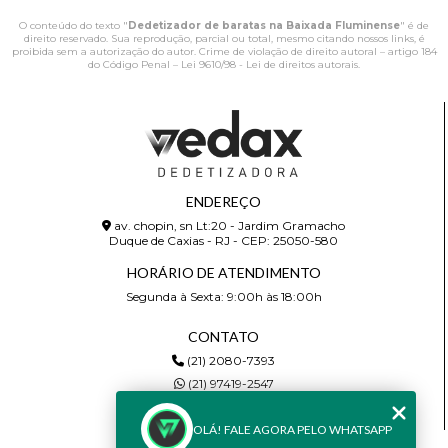
O conteúdo do texto "
Dedetizador de baratas na Baixada Fluminense
" é de
direito reservado. Sua reprodução, parcial ou total, mesmo citando nossos links, é
proibida sem a autorização do autor. Crime de violação de direito autoral – artigo 184
do Código Penal –
Lei 9610/98 - Lei de direitos autorais
.
ENDEREÇO
av. chopin, sn Lt:20 - Jardim Gramacho
Duque de Caxias - RJ - CEP: 25050-580
HORÁRIO DE ATENDIMENTO
Segunda à Sexta: 9:00h às 18:00h
CONTATO
(21) 2080-7393
(21) 97419-2547
wedax.comercial@gmail.com
OLÁ! FALE AGORA PELO WHATSAPP
MENU