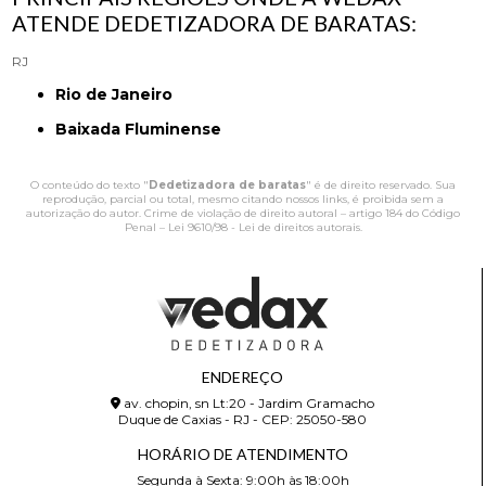
ATENDE DEDETIZADORA DE BARATAS:
RJ
Rio de Janeiro
Baixada Fluminense
O conteúdo do texto "
Dedetizadora de baratas
" é de direito reservado. Sua
reprodução, parcial ou total, mesmo citando nossos links, é proibida sem a
autorização do autor. Crime de violação de direito autoral – artigo 184 do Código
Penal –
Lei 9610/98 - Lei de direitos autorais
.
ENDEREÇO
av. chopin, sn Lt:20 - Jardim Gramacho
Duque de Caxias - RJ - CEP: 25050-580
HORÁRIO DE ATENDIMENTO
Segunda à Sexta: 9:00h às 18:00h