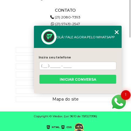
CONTATO
(21) 2080-7393
(21) 97419-2547
wedax.comercial@gmail.com
OLÁ! FALE AGORA PELO WHATSAPP
MENU
Home
Empresa
Insira seu telefone
Serviços
Blog
INICIAR CONVERSA
Contato
Categorias
1
Mapa do site
Copyright © Wedax. (Lei 9610 de 19/02/1998)
HTML
CSS