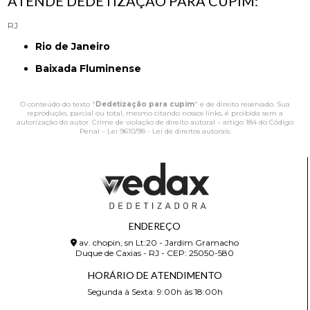
ATENDE DEDETIZAÇÃO PARA CUPIM:
RJ
Rio de Janeiro
Baixada Fluminense
O conteúdo do texto "
Dedetização para cupim
" é de direito reservado. Sua
reprodução, parcial ou total, mesmo citando nossos links, é proibida sem a
autorização do autor. Crime de violação de direito autoral – artigo 184 do Código
Penal –
Lei 9610/98 - Lei de direitos autorais
.
ENDEREÇO
av. chopin, sn Lt:20 - Jardim Gramacho
Duque de Caxias - RJ - CEP: 25050-580
HORÁRIO DE ATENDIMENTO
Segunda à Sexta: 9:00h às 18:00h