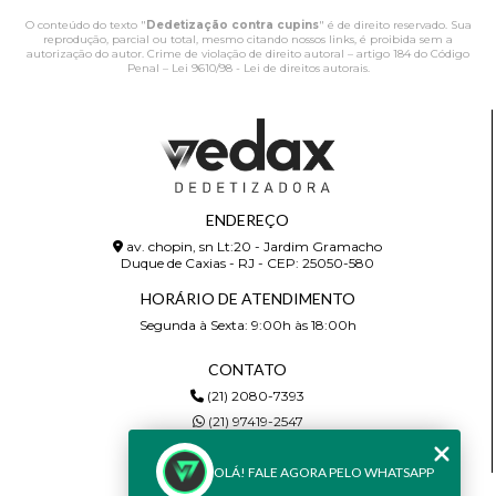
O conteúdo do texto "
Dedetização contra cupins
" é de direito reservado. Sua
reprodução, parcial ou total, mesmo citando nossos links, é proibida sem a
autorização do autor. Crime de violação de direito autoral – artigo 184 do Código
Penal –
Lei 9610/98 - Lei de direitos autorais
.
ENDEREÇO
av. chopin, sn Lt:20 - Jardim Gramacho
Duque de Caxias - RJ - CEP: 25050-580
HORÁRIO DE ATENDIMENTO
Segunda à Sexta: 9:00h às 18:00h
CONTATO
(21) 2080-7393
(21) 97419-2547
wedax.comercial@gmail.com
OLÁ! FALE AGORA PELO WHATSAPP
MENU