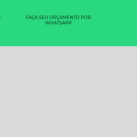
O
FAÇA SEU ORÇAMENTO POR
WHATSAPP
EZA DE RESERVATÓRIOS D ÁGUA