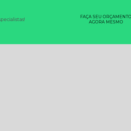
FAÇA SEU ORÇAMENT
ecialistas!
AGORA MESMO
SERVIÇOS
DESINSETIZAÇÃO EM GERAL
DESRATIZAÇÃO
LIMP
SINFECÇÃO
TESTE