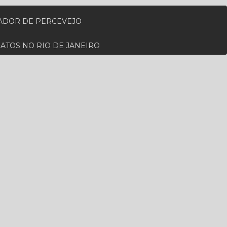
ZADOR DE PERCEVEJO
RATOS NO RIO DE JANEIRO
RA PARA CUPIM NO RIO DE JANEIRO
ADA EM RATOS
 PERTO DE MIM
MO A MIM
DEDETIZADORA DE RATO
AL
DESCUPINIZAÇÃO NO RIO DE JANEIRO
IENIZAÇÃO