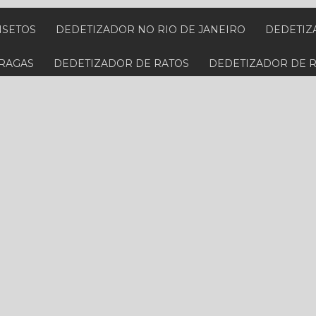
NSETOS
DEDETIZADOR NO RIO DE JANEIRO
DEDETI
PRAGAS
DEDETIZADOR DE RATOS
DEDETIZADOR DE 
 BARATAS
DEDETIZADORA PARA CUPIM
DEDETIZADO
PECIALIZADA EM BARATAS
DEDETIZADORA ESPECIALIZ
IS PRÓXIMA
DEDETIZADORA PERTO
DEDETIZADORA
RTO DE MIM NO RIO DE JANEIRO
DEDETIZADORA PRÓXI
RATOS NO RIO DE JANEIRO
DEDETIZADORA RESIDENCI
NA BAIXADA FLUMINENSE
DESCUPINIZAÇÃO DE MÓVEIS
PREÇO
DESCUPINIZAÇÃO VALOR
DESINFECÇÃO E HIG