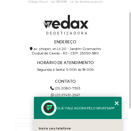
Código Penal –
Lei 9610/98 - Lei de direitos autorais
.
ENDEREÇO
av. chopin, sn Lt:20 - Jardim Gramacho
Duque de Caxias - RJ - CEP: 25050-580
HORÁRIO DE ATENDIMENTO
Segunda à Sexta: 9:00h às 18:00h
CONTATO
(21) 2080-7393
(21) 97419-2547
wedax.comercial@gmail.com
OLÁ! FALE AGORA PELO WHATSAPP
MENU
Home
Insira seu telefone
Empresa