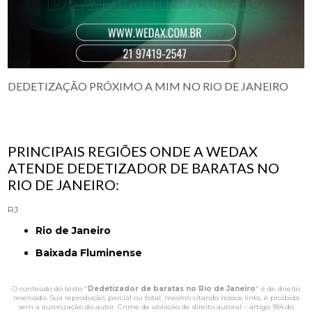
DEDETIZAÇÃO PRÓXIMO A MIM NO RIO DE JANEIRO
PRINCIPAIS REGIÕES ONDE A WEDAX
ATENDE DEDETIZADOR DE BARATAS NO
RIO DE JANEIRO:
RJ
Rio de Janeiro
Baixada Fluminense
O conteúdo do texto "
Dedetizador de baratas no Rio de Janeiro
" é de direito
reservado. Sua reprodução, parcial ou total, mesmo citando nossos links, é proibida
sem a autorização do autor. Crime de violação de direito autoral – artigo 184 do