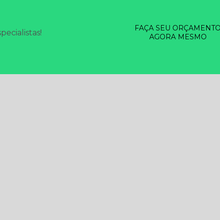
FAÇA SEU ORÇAMENT
ecialistas!
AGORA MESMO
SERVIÇOS
DESINSETIZAÇÃO EM GERAL
DESRATIZAÇÃO
LIMP
SINFECÇÃO
TESTE