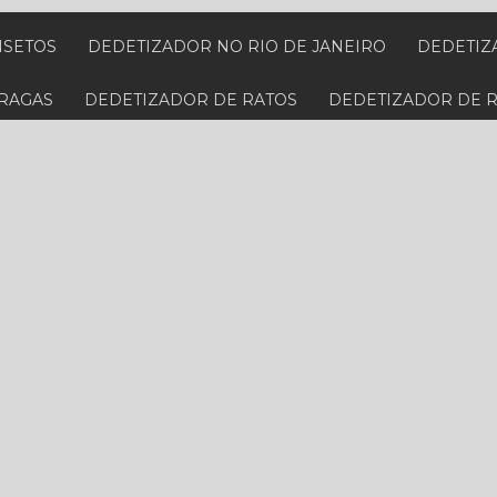
NSETOS
DEDETIZADOR NO RIO DE JANEIRO
DEDETI
PRAGAS
DEDETIZADOR DE RATOS
DEDETIZADOR DE 
 BARATAS
DEDETIZADORA PARA CUPIM
DEDETIZADO
PECIALIZADA EM BARATAS
DEDETIZADORA ESPECIALIZ
IS PRÓXIMA
DEDETIZADORA PERTO
DEDETIZADORA
RTO DE MIM NO RIO DE JANEIRO
DEDETIZADORA PRÓXI
RATOS NO RIO DE JANEIRO
DEDETIZADORA RESIDENCI
NA BAIXADA FLUMINENSE
DESCUPINIZAÇÃO DE MÓVEIS
PREÇO
DESCUPINIZAÇÃO VALOR
DESINFECÇÃO E HIG