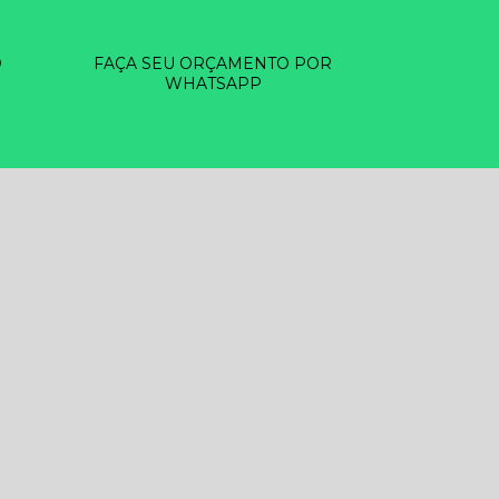
O
FAÇA SEU ORÇAMENTO POR
WHATSAPP
EZA DE RESERVATÓRIOS D ÁGUA