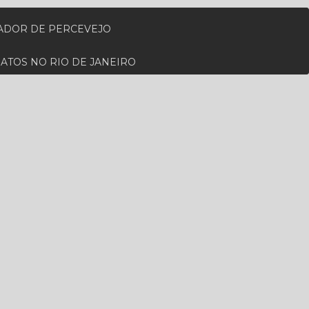
ZADOR DE PERCEVEJO
RATOS NO RIO DE JANEIRO
RA PARA CUPIM NO RIO DE JANEIRO
ADA EM RATOS
 PERTO DE MIM
MO A MIM
DEDETIZADORA DE RATO
AL
DESCUPINIZAÇÃO NO RIO DE JANEIRO
IENIZAÇÃO