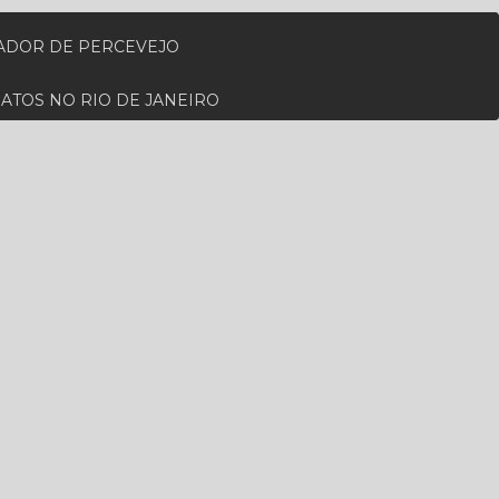
ZADOR DE PERCEVEJO
RATOS NO RIO DE JANEIRO
RA PARA CUPIM NO RIO DE JANEIRO
ADA EM RATOS
 PERTO DE MIM
MO A MIM
DEDETIZADORA DE RATO
AL
DESCUPINIZAÇÃO NO RIO DE JANEIRO
IENIZAÇÃO