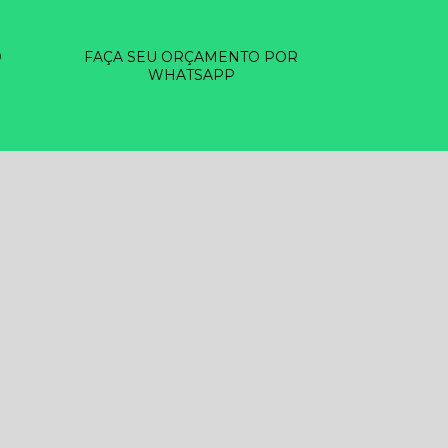
O
FAÇA SEU ORÇAMENTO POR
WHATSAPP
EZA DE RESERVATÓRIOS D ÁGUA