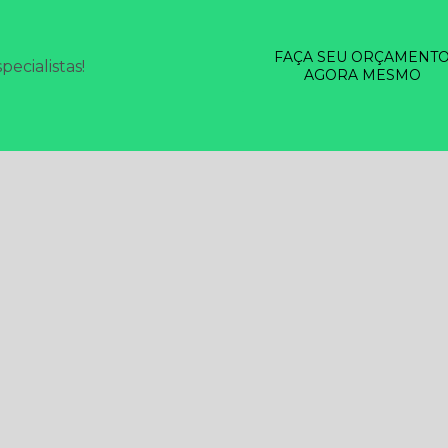
FAÇA SEU ORÇAMENT
ecialistas!
AGORA MESMO
SERVIÇOS
DESINSETIZAÇÃO EM GERAL
DESRATIZAÇÃO
LIMP
SINFECÇÃO
TESTE