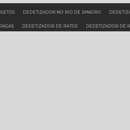
NSETOS
DEDETIZADOR NO RIO DE JANEIRO
DEDETI
PRAGAS
DEDETIZADOR DE RATOS
DEDETIZADOR DE 
 BARATAS
DEDETIZADORA PARA CUPIM
DEDETIZADO
PECIALIZADA EM BARATAS
DEDETIZADORA ESPECIALIZ
IS PRÓXIMA
DEDETIZADORA PERTO
DEDETIZADORA
RTO DE MIM NO RIO DE JANEIRO
DEDETIZADORA PRÓXI
RATOS NO RIO DE JANEIRO
DEDETIZADORA RESIDENCI
NA BAIXADA FLUMINENSE
DESCUPINIZAÇÃO DE MÓVEIS
PREÇO
DESCUPINIZAÇÃO VALOR
DESINFECÇÃO E HIG