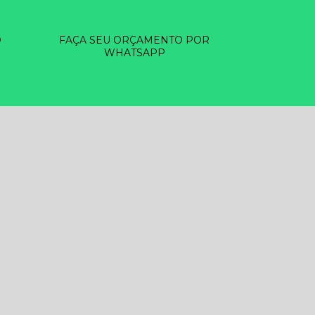
O
FAÇA SEU ORÇAMENTO POR
WHATSAPP
EZA DE RESERVATÓRIOS D ÁGUA