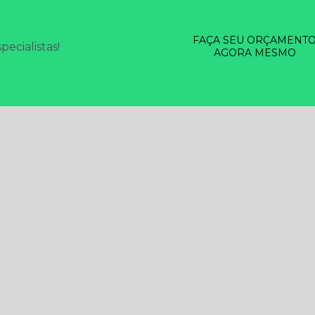
FAÇA SEU ORÇAMENT
ecialistas!
AGORA MESMO
SERVIÇOS
DESINSETIZAÇÃO EM GERAL
DESRATIZAÇÃO
LIMP
SINFECÇÃO
TESTE