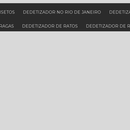
NSETOS
DEDETIZADOR NO RIO DE JANEIRO
DEDETI
PRAGAS
DEDETIZADOR DE RATOS
DEDETIZADOR DE 
 BARATAS
DEDETIZADORA PARA CUPIM
DEDETIZADO
PECIALIZADA EM BARATAS
DEDETIZADORA ESPECIALIZ
IS PRÓXIMA
DEDETIZADORA PERTO
DEDETIZADORA
RTO DE MIM NO RIO DE JANEIRO
DEDETIZADORA PRÓXI
RATOS NO RIO DE JANEIRO
DEDETIZADORA RESIDENCI
NA BAIXADA FLUMINENSE
DESCUPINIZAÇÃO DE MÓVEIS
PREÇO
DESCUPINIZAÇÃO VALOR
DESINFECÇÃO E HIG