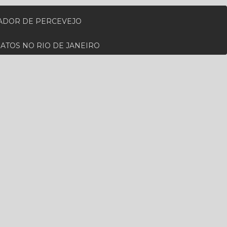
ZADOR DE PERCEVEJO
RATOS NO RIO DE JANEIRO
RA PARA CUPIM NO RIO DE JANEIRO
ADA EM RATOS
 PERTO DE MIM
MO A MIM
DEDETIZADORA DE RATO
AL
DESCUPINIZAÇÃO NO RIO DE JANEIRO
IENIZAÇÃO